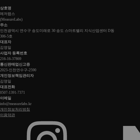
상호명
메저랩스
(
MeasureLabs
)
주소
인천광역시 연수구 송도미래로 30 송도 스마트밸리 지식산업센터 D동
306-5호
대표자
김영일
사업자 등록번호
216-16-37869
통신판매업신고증
2023-인천연수구-2590
개인정보책임관리자
김영일
대표전화
0507-1391-7371
이메일
info@measurelabs.kr
개인정보처리방침
이용약관