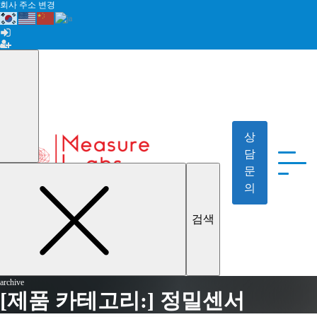
회사 주소 변경
상
담
문
의
archive
[제품 카테고리:]
정밀센서