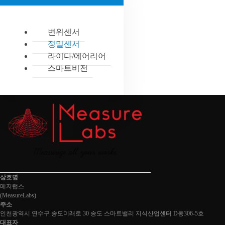
변위센서
정밀센서
라이다/에어리어
스마트비전
상호명
메저랩스
(
MeasureLabs
)
주소
인천광역시 연수구 송도미래로 30 송도 스마트밸리 지식산업센터 D동
306-5호
대표자