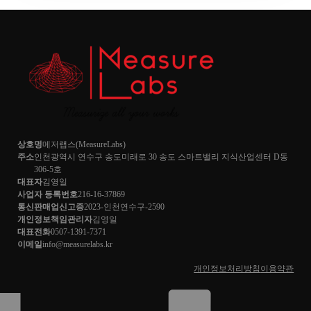
상호명
메저랩스
(
MeasureLabs
)
주소
인천광역시 연수구 송도미래로 30 송도 스마트밸리 지식산업센터 D동
306-5호
대표자
김영일
사업자 등록번호
216-16-37869
통신판매업신고증
2023-인천연수구-2590
개인정보책임관리자
김영일
대표전화
0507-1391-7371
이메일
info@measurelabs.kr
개인정보처리방침
이용약관