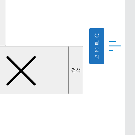
상
담
문
의