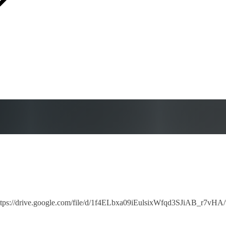
ve.google.com/file/d/1f4ELbxa09iEulsixWfqd3SJiAB_r7vHA/v