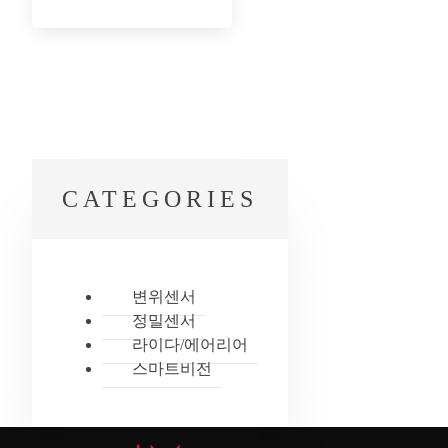
CATEGORIES
변위센서
정밀센서
라이다/에어리어
스마트비전