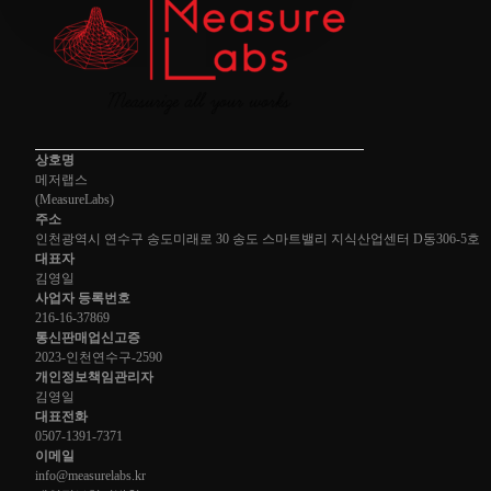
상호명
메저랩스
(
MeasureLabs
)
주소
인천광역시 연수구 송도미래로 30 송도 스마트밸리 지식산업센터 D동
306-5호
대표자
김영일
사업자 등록번호
216-16-37869
통신판매업신고증
2023-인천연수구-2590
개인정보책임관리자
김영일
대표전화
0507-1391-7371
이메일
info@measurelabs.kr