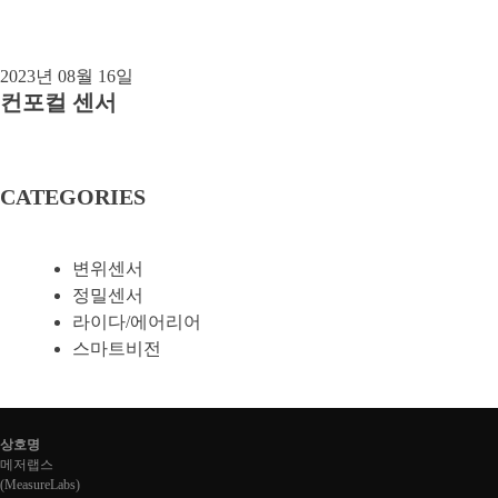
2023년 08월 16일
컨포컬 센서
CATEGORIES
변위센서
정밀센서
라이다/에어리어
스마트비전
상호명
메저랩스
(
MeasureLabs
)